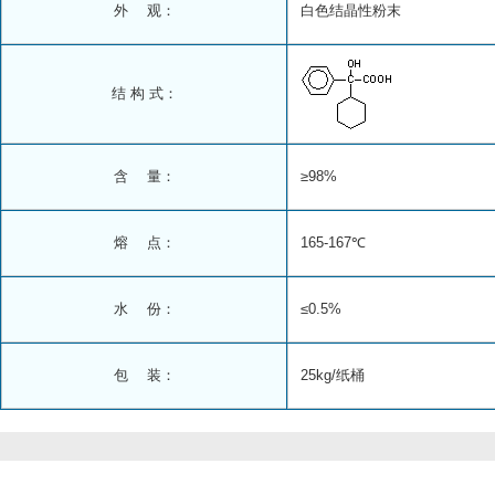
外 观：
白色结晶性粉末
结 构 式：
含 量：
≥98%
熔 点：
165-167℃
水 份：
≤0.5%
包 装：
25kg/纸桶